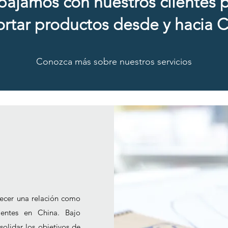
bajamos con nuestros clientes 
rtar productos desde y hacia 
Conozca más sobre nuestros servicios
lecer una relación como
lientes en China. Bajo
olidar los objetivos de